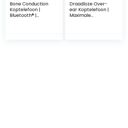
Bone Conduction
Draadloze Over-
Koptelefoon |
ear Koptelefoon |
Bluetooth® |
Maximale
Maximale
batterijduur: 24 hrs
batterijduur: 6.5 hrs
| Ingebouwde
| Ingebouwde
microfoon |
microfoon | Intern
Drukbediening |
Geheugen: 8 GB |
Ruisonderdrukking |
Volumebediening |
Volumebediening |
IPX5 | Grijs
Inclusief reiskoffer