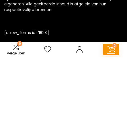
eigenaren. Alle geciteerde inhoud is afgeleid van hun
respectievelijke bronnen.
[arrow_forms id=’1628′]
0
0
Vergelijken
Snelle links
Home
Alles winkelen
Blogs
Onze webshops
Adverteren
Verklaringen