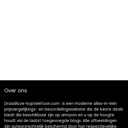
Over ons
Draadloze-koptelefoon.com is een moderne alles-in-één
prijsvergelijkings- en beoordelingswebsite die de beste deals
biedt die beschikbaar zijn op amazon en u op de hoogte
houdt via de laatst toegevoegde blogs. Alle afbeeldingen
zijn auteursrechtelijk beschermd door hun respectievelijke