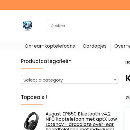
Search
for:
On-ear-koptelefoons
Oordopjes
Over-e
Productcategorieën
H
‎
Select a category
Topdeals!!
Sh
August EP650 Bluetooth v4.2
NFC koptelefoon met aptX Low
Latency - draadloze over-ear
hoofdtelefoon met individueel