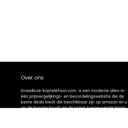
Over ons
Draadloze-koptelefoon.com is een moderne alles-in-
één prijsvergelijkings- en beoordelingswebsite die de
beste deals biedt die beschikbaar zijn op amazon en u
op de hoogte houdt via de laatst toegevoegde blogs.
Alle afbeeldingen zijn auteursrechtelijk beschermd
door hun respectievelijke eigenaren. Alle geciteerde
inhoud is afgeleid van hun respectievelijke bronnen.