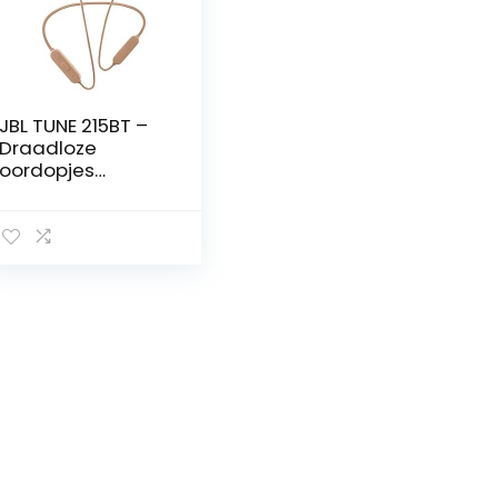
JBL TUNE 215BT –
Draadloze
oordopjes
hoofdtelefoon
met Bluetooth 5.0,
ingebouwde
microfoon en 16
uur batterijduur, in
goud