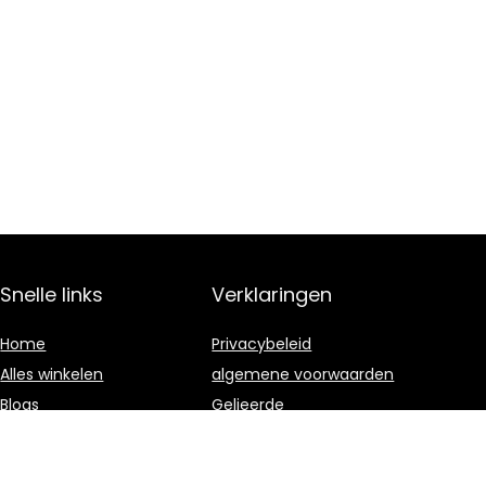
Snelle links
Verklaringen
Home
Privacybeleid
Alles winkelen
algemene voorwaarden
Blogs
Gelieerde
openbaarmaking
Onze webshops
Adverteren