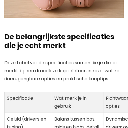
De belangrijkste specificaties
die je echt merkt
Deze tabel vat de specificaties samen die je direct
merkt bij een draadloze koptelefoon in roze: wat ze
doen, gangbare opties en praktische kooptips.
Specificatie
Wat merk je in
Richtwaa
gebruik
opties
Geluid (drivers en
Balans tussen bas,
Dynamis
tuning)
mids en highs; detail
drivers: 