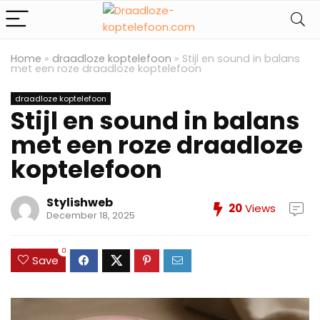
Home
»
draadloze koptelefoon
»
Stijl en sound in balans
met een roze draadloze koptelefoon
draadloze koptelefoon
Stijl en sound in balans
met een roze draadloze
koptelefoon
Stylishweb
20
Views
December 18, 2025
0
Save