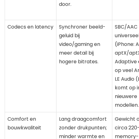
door.
Codecs en latency
Synchroner beeld-
SBC/AAC
geluid bij
universee
video/gaming en
(iPhone: 
meer detail bij
aptX/apt
hogere bitrates.
Adaptive
op veel A
LE Audio 
komt op i
nieuwere
modellen.
Comfort en
Lang draagcomfort
Gewicht 
bouwkwaliteit
zonder drukpunten;
circa 220
minder warmte en
memory-