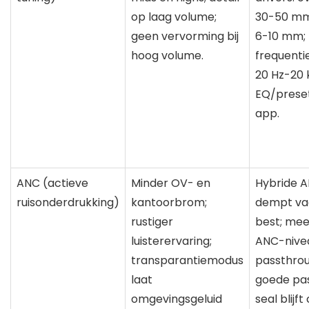
op laag volume;
30-50 mm
geen vervorming bij
6-10 mm;
hoog volume.
frequenti
20 Hz-20 
EQ/preset
app.
ANC (actieve
Minder OV- en
Hybride 
ruisonderdrukking)
kantoorbrom;
dempt va
rustiger
best; me
luisterervaring;
ANC-nive
transparantiemodus
passthrou
laat
goede pa
omgevingsgeluid
seal blijft