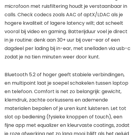
microfoon met ruisfiltering houdt je verstaanbaar in
calls. Check codecs zoals AAC of aptX/LDAC als je
hogere kwaliteit of lagere latency wilt; dat scheelt
vooral bij video en gaming. Batterijduur voel je direct
in je routine: denk aan 30+ uur bij over-ear of een
dagdeel per lading bij in-ear, met snelladen via usb-c
zodat je na tien minuten weer door kunt.
Bluetooth 5.2 of hoger geeft stabiele verbindingen,
en multipoint laat je soepel schakelen tussen laptop
en telefoon. Comfort is net zo belangrijk: gewicht,
klemdruk, zachte oorkussens en ademende
materialen bepalen of je uren kunt luisteren. Let tot
slot op bediening (fysieke knoppen of touch), een
fijne app met equalizer en kleurvaste coatings, zodat
je roze afwerking net zo lang mooi blijft als het geluid