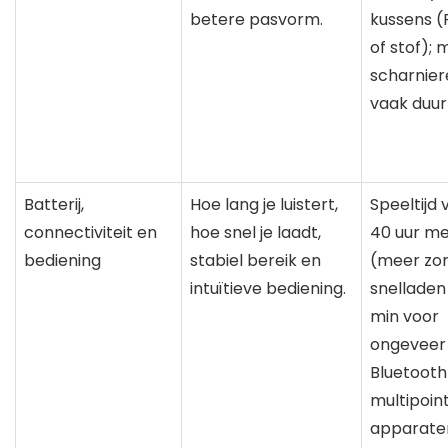
betere pasvorm.
kussens (
of stof);
scharniere
vaak duu
Batterij,
Hoe lang je luistert,
Speeltijd
connectiviteit en
hoe snel je laadt,
40 uur m
bediening
stabiel bereik en
(meer zon
intuïtieve bediening.
snelladen
min voor
ongeveer 
Bluetooth 
multipoint
apparate