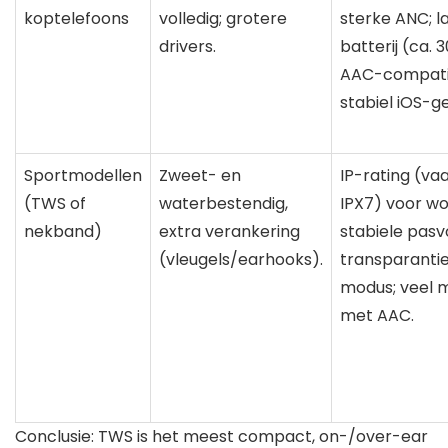
koptelefoons
volledig; grotere
sterke ANC; l
drivers.
batterij (ca. 
AAC-compati
stabiel iOS-ge
Sportmodellen
Zweet- en
IP-rating (va
(TWS of
waterbestendig,
IPX7) voor wo
nekband)
extra verankering
stabiele pas
(vleugels/earhooks).
transparanti
modus; veel 
met AAC.
Conclusie: TWS is het meest compact, on-/over-ear