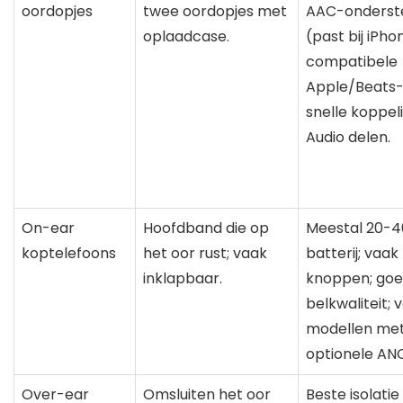
oordopjes
twee oordopjes met
AAC-onderst
oplaadcase.
(past bij iPho
compatibele
Apple/Beats-
snelle koppeli
Audio delen.
On-ear
Hoofdband die op
Meestal 20-4
koptelefoons
het oor rust; vaak
batterij; vaak
inklapbaar.
knoppen; go
belkwaliteit; 
modellen me
optionele ANC
Over-ear
Omsluiten het oor
Beste isolati