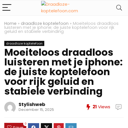
Home
»
draadloze koptelefoon
»
Moeiteloos draadloos
luisteren met je iphone: de juiste koptelefoon voor rijk
geluid en stabiele verbinding
draadloze koptelefoon
Moeiteloos draadloos
luisteren met je iphone:
de juiste koptelefoon
voor rijk geluid en
stabiele verbinding
Stylishweb
21
Views
December 15, 2025
0
Save