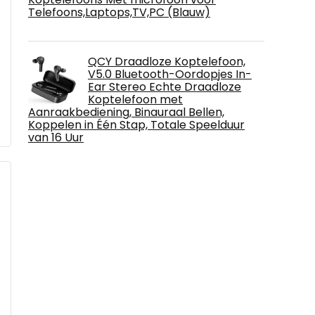
Telefoons,Laptops,TV,PC (Blauw)
QCY Draadloze Koptelefoon,
V5.0 Bluetooth-Oordopjes In-
Ear Stereo Echte Draadloze
Koptelefoon met
Aanraakbediening, Binauraal Bellen,
Koppelen in Één Stap, Totale Speelduur
van 16 Uur