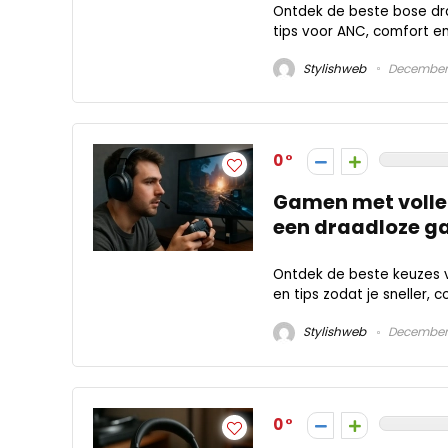
Ontdek de beste bose dra
tips voor ANC, comfort en
Stylishweb
December 
0
Gamen met volled
een draadloze g
Ontdek de beste keuzes v
en tips zodat je sneller, 
Stylishweb
December 
0