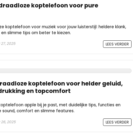
 draadloze koptelefoon voor pure
 koptelefoon voor muziek voor jouw luisterstijl: heldere klank,
j en slimme tips om beter te kiezen.
27, 2025
LEES VERDER
draadloze koptelefoon voor helder geluid,
drukking en topcomfort
ptelefoon apple bij je past, met duidelijke tips, functies en
e sound, comfort en slimme features.
26, 2025
LEES VERDER