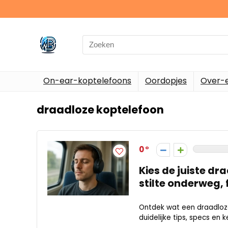
Search
for:
On-ear-koptelefoons
Oordopjes
Over-e
draadloze koptelefoon
0
Kies de juiste dr
stilte onderweg, 
Ontdek wat een draadloze
duidelijke tips, specs en 