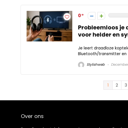
0
Probleemloos je 
voor helder en s
Je leert draadloze koptel
Bluetooth/transmitter en 
Stylishweb
December 
1
2
3
Over ons