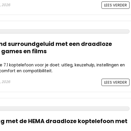
, 2026
LEES VERDER
nd surroundgeluid met een draadloze
 games en films
7.1 koptelefoon voor je doet: uitleg, keuzehulp, instellingen en
comfort en compatibiliteit.
, 2026
LEES VERDER
ag met de HEMA draadloze koptelefoon met