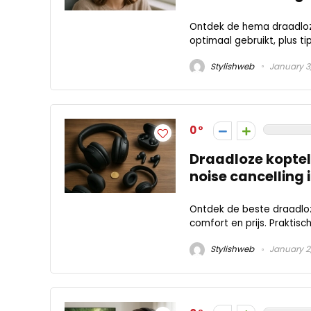
Ontdek de hema draadloze 
optimaal gebruikt, plus t
Stylishweb
January 3
0
Draadloze koptel
noise cancelling 
Ontdek de beste draadloz
comfort en prijs. Praktisc
Stylishweb
January 2