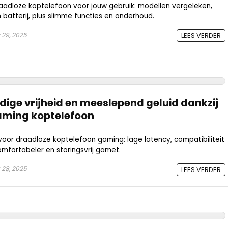
adloze koptelefoon voor jouw gebruik: modellen vergeleken,
 batterij, plus slimme functies en onderhoud.
29, 2025
LEES VERDER
ige vrijheid en meeslepend geluid dankzij
aming koptelefoon
oor draadloze koptelefoon gaming: lage latency, compatibiliteit
comfortabeler en storingsvrij gamet.
28, 2025
LEES VERDER