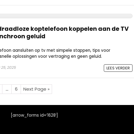
draadloze koptelefoon koppelen aan de TV
ynchroon geluid
efoon aansluiten op tv met simpele stappen, tips voor
snelle oplossingen voor vertraging en geen geluid.
25, 2025
LEES VERDER
…
6
Next Page »
[arrow_forms id=’1628′]