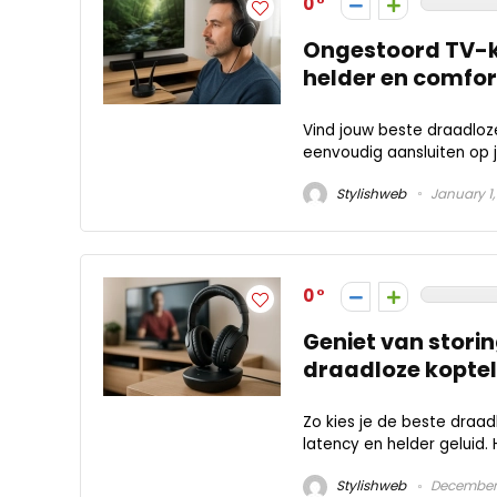
0
Ongestoord TV-k
helder en comfor
Vind jouw beste draadloze
eenvoudig aansluiten op j
Stylishweb
January 1,
0
Geniet van stori
draadloze koptele
Zo kies je de beste draad
latency en helder geluid.
Stylishweb
December 