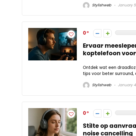
Stylishweb
January 5
0
Ervaar meeslepe
koptelefoon voor
Ontdek wat een draadloze 
tips voor beter surround, 
Stylishweb
January 4
0
Stilte op aanvra
noise cancelling