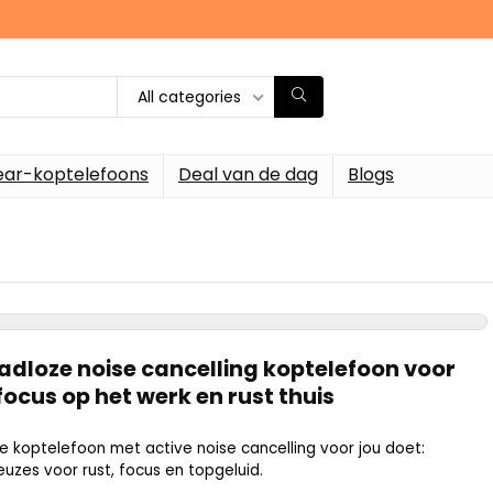
All categories
ar-koptelefoons
Deal van de dag
Blogs
aadloze noise cancelling koptelefoon voor
focus op het werk en rust thuis
 koptelefoon met active noise cancelling voor jou doet:
keuzes voor rust, focus en topgeluid.