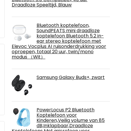
Draadloze Speeltijd, Blauw
Bluetooth koptelefoon,
SoundPEATS mini draadloze
koptelefoon Bluetooth 5.2 in-
ear stereo koptelefoon met
Elevoc Vocplus AI ruisonderdrukking voor
oproepen, totaal 20 uur, twin/mono
modus （Wit）
Samsung Galaxy Buds+, zwart
PowerLocus P2 Bluetooth
Koptelefoon voor
Kinderen,Veilig volume van 85
dB,Inklapbaar,Draadloze
Koptelefoons Met microfoon voor