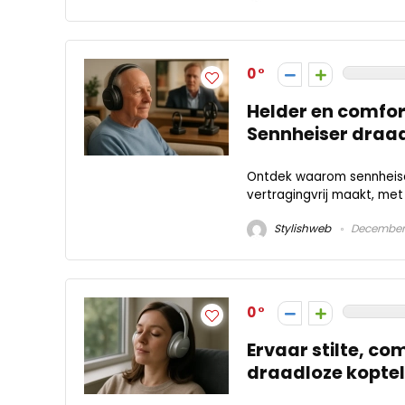
0
Helder en comfor
Sennheiser draa
Ontdek waarom sennheiser
vertragingvrij maakt, met 
Stylishweb
December 
0
Ervaar stilte, co
draadloze kopte