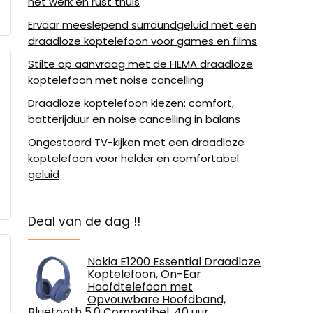
het werk en rust thuis
Ervaar meeslepend surroundgeluid met een
draadloze koptelefoon voor games en films
Stilte op aanvraag met de HEMA draadloze
koptelefoon met noise cancelling
Draadloze koptelefoon kiezen: comfort,
batterijduur en noise cancelling in balans
Ongestoord TV-kijken met een draadloze
koptelefoon voor helder en comfortabel
geluid
Deal van de dag !!
Nokia E1200 Essential Draadloze
Koptelefoon, On-Ear
Hoofdtelefoon met
Opvouwbare Hoofdband,
Bluetooth 5.0 Compatibel, 40 uur