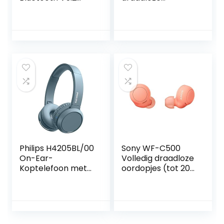
koptelefoon met
oplaadcase
Qualcomm
Bluetooth-
QCC3040 en
koptelefoon in-ear
aptX-Adaptive, 4-
waterdichte
Mic en CVC 8.0
stereo-
Ruisonderdrukking,
koptelefoon
TrueWireless
Ingebouwde
Mirroring Tech, in-
microfoon
Ear Detection,
Headset Premium
Game
geluid met diepe
Mode(zwart)
bas voor sport,
gaming, kantoor
Philips H4205BL/00
Sony WF-C500
On-Ear-
Volledig draadloze
Koptelefoon met
oordopjes (tot 20
Bass Boost-knop
uur batterijduur
(Bluetooth, 29 Uur
met oplaadcase,
Afspeeltijd, Snelle
compatibel met
Oplaadfunctie,
Voice Assistant,
Geluidsisolatie,
ingebouwde