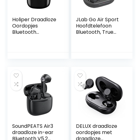
Holiper Draadloze
JLab Go Air Sport
Oordopjes
Hoofdtelefoon
Bluetooth
Bluetooth, True
Headphones,
Wireless
Oortjes Draadloos,
oordopjes,
Draadloze
bluetooth
Koptelefoon met
draadloze
Draagbare
koptelefoon –
Opladen Case,
Running
Wireless Earbuds
Oortelefoon, IP55
Earphones
Zweetbestendig,
Ingebouwde Mic,
32+ Uur Speeltijd –
Waterdicht en
In Ear
ENC, Zwart
Hoofdtelefoon,
Grafiet
SoundPEATS Air3
DELUX draadloze
draadloze in-ear
oordopjes met
Bluetooth V5.2
draadloze