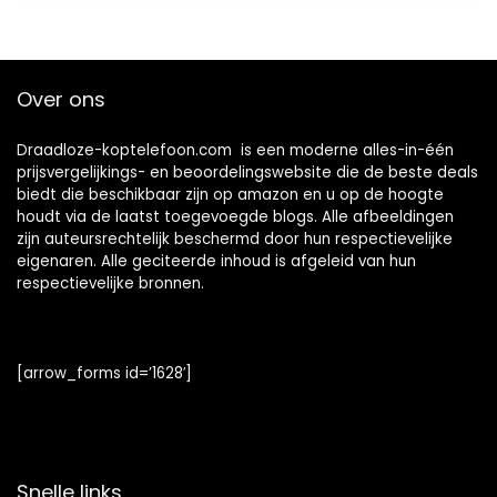
Opvouwbaar
microfoon voor
Design) Blauw –
telefoongesprekk
2020/2021 Model
en, Bluetooth)
Oranje
Over ons
Draadloze-koptelefoon.com is een moderne alles-in-één
prijsvergelijkings- en beoordelingswebsite die de beste deals
biedt die beschikbaar zijn op amazon en u op de hoogte
houdt via de laatst toegevoegde blogs. Alle afbeeldingen
zijn auteursrechtelijk beschermd door hun respectievelijke
eigenaren. Alle geciteerde inhoud is afgeleid van hun
respectievelijke bronnen.
[arrow_forms id=’1628′]
Snelle links