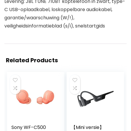
Levering: JBL TUNE 710BT koptelefoon in zwart, type-
C USB-oplaadkabel, loskoppelbare audiokabel,
garantie/waarschuwing (W/!),
veiligheidsinformatieblad (s/i), snelstartgids
Related Products
Sony WF-C500
【Mini versie】