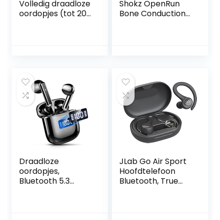
Volledig draadloze
Shokz OpenRun
oordopjes (tot 20
Bone Conduction-
uur batterijduur
sportkoptelefoon,
met oplaadcase,
draadloze
compatibel met
Bluetooth-
Voice Assistant,
koptelefoon met
ingebouwde
microfoon, 8 uur
microfoon voor
speeltijd,
telefoongesprekk
waterdichte
en, Bluetooth)
headset met open
Oranje
oor voor
hardlopen, trainen,
autorijden(Cosmic
Black)
Draadloze
JLab Go Air Sport
oordopjes,
Hoofdtelefoon
Bluetooth 5.3
Bluetooth, True
Hoofdtelefoon
Wireless
met ENC
oordopjes,
Ruisonderdrukken
bluetooth