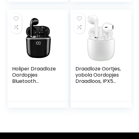
de Microfoon, In
draadloze
Ear Draadloze
koptelefoon –
Hoofdtelefoon Mini
Running
HiFi Stereo Geluid,
Oortelefoon, IP55
IP7 Waterdichte
Zweetbestendig,
Sport Draadloze
32+ Uur Speeltijd –
Oortelefoon 25H
In Ear
Playtime LED
Hoofdtelefoon,
Display
Grafiet
Holiper Draadloze
Draadloze Oortjes,
Oordopjes
yobola Oordopjes
Bluetooth
Draadloos, IPX5
Headphones,
waterdichte
Oortjes Draadloos,
Draadloze
Draadloze
Oordopjes, Touch
Koptelefoon met
Control, Wireless
Draagbare
Earbuds 5.1, 25 uur
Opladen Case,
met USB-C
Wireless Earbuds
opladen met
Earphones
hardlopen, fitness
Ingebouwde Mic,