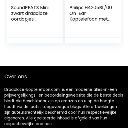
SoundPEATS Mini
Philips H4205BL/00
zwart draadloze
On-Ear-
oordopjes
Koptelefoon met
Bluetooth 5.2-
Bass Boost-knop
koptelefoon in-ear
(Bluetooth, 29 Uur
stereo-
Afspeeltijd, Snelle
koptelefoon met
Oplaadfunctie,
Elevoc Vocplus AI
Geluidsisolatie,
Ruisonderdrukking
Opvouwbaar
voor oproepen,
Design) Blauw –
aanraakbediening,
2020/2021 Model
totaal 20 uur,
Over ons
Twin/Mono-modus
Draadloze-koptelefoon.com is een moderne alles-in-één
prijsvergelijkings- en beoordelingswebsite die de beste deals
biedt die beschikbaar zijn op amazon en u op de hoogte
houdt via de laatst toegevoegde blogs. Alle afbeeldingen
zijn auteursrechtelijk beschermd door hun respectievelijke
eigenaren. Alle geciteerde inhoud is afgeleid van hun
respectievelijke bronnen.