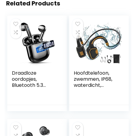
Related Products
Draadloze
Hoofdtelefoon,
oordopjes,
zwemmen, IP68,
Bluetooth 5.3
waterdicht,
Hoofdtelefoon
bluetooth 5.1, met
met ENC
MP3-geheugen, 16
Ruisonderdrukken
GB, koptelefoon,
de Microfoon, In
zwemmen, bone
Ear Draadloze
conduction,
Hoofdtelefoon Mini
draadloze
HiFi Stereo Geluid,
sportkoptelefoon
IP7 Waterdichte
voor hardlopen,