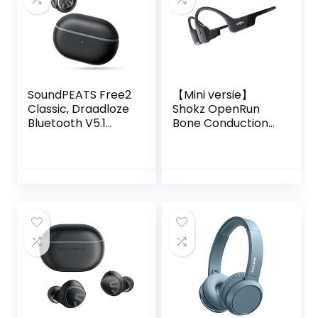
Sport Draadloze
duiken
Oortelefoon 25H
Playtime LED
Display
SoundPEATS Free2
【Mini versie】
Classic, Draadloze
Shokz OpenRun
Bluetooth V5.1
Bone Conduction-
oortjes IPX5
sportkoptelefoon,
Waterdichte In-
draadloze
Ear Bluetooth
Bluetooth-
koptelefoon met
koptelefoon met
ingebouwde
microfoon, 8 uur
microfoons, 30 uur
speeltijd,
speeltijd Zwart
waterdichte
headset met open
oor voor
hardlopen, trainen,
autorijden(Cosmic
Black)