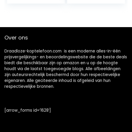
Oplaadfunctie,
hifi stereo sound
Geluidsisolatie,
oortelefoon met
Opvouwbaar
USB-C opladen, 18
Design) Blauw –
uur speelduur, IPX4
2020/2021 Model
draadloze
oordopjes voor
Over ons
iPhone Samsung
Android
Draadloze-koptelefoon.com is een moderne alles-in-één
prijsvergelijkings- en beoordelingswebsite die de beste deals
biedt die beschikbaar zijn op amazon en u op de hoogte
houdt via de laatst toegevoegde blogs. Alle afbeeldingen
zijn auteursrechtelijk beschermd door hun respectievelijke
eigenaren. Alle geciteerde inhoud is afgeleid van hun
respectievelijke bronnen.
[arrow_forms id=’1628′]