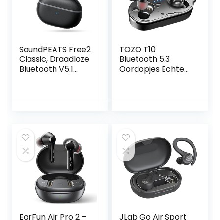
SoundPEATS Free2
TOZO T10
Classic, Draadloze
Bluetooth 5.3
Bluetooth V5.1
Oordopjes Echte
oortjes IPX5
Draadloze Stereo-
Waterdichte In-
koptelefoon IPX8
Ear Bluetooth
Waterdicht In Het
koptelefoon met
oor Draadloos
ingebouwde
Oplaadetui
microfoons, 30 uur
Ingebouwde
speeltijd Zwart
Microfoon Headset
Premium Geluid
Met Diepe Bas
Voor
Hardloopsporten
Zwart
EarFun Air Pro 2 –
JLab Go Air Sport