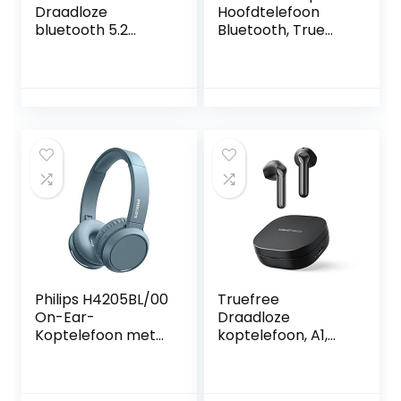
Draadloze
Hoofdtelefoon
bluetooth 5.2
Bluetooth, True
oordopjes – Hybrid
Wireless
active noise
oordopjes,
cancelling – in-ear
bluetooth
– IPX5
draadloze
koptelefoon –
Running
Oortelefoon, IP55
Zweetbestendig,
32+ Uur Speeltijd –
In Ear
Hoofdtelefoon,
Grafiet
Philips H4205BL/00
Truefree
On-Ear-
Draadloze
Koptelefoon met
koptelefoon, A1,
Bass Boost-knop
Bluetooth
(Bluetooth, 29 Uur
hoofdtelefoon met
Afspeeltijd, Snelle
ruisonderdrukking,