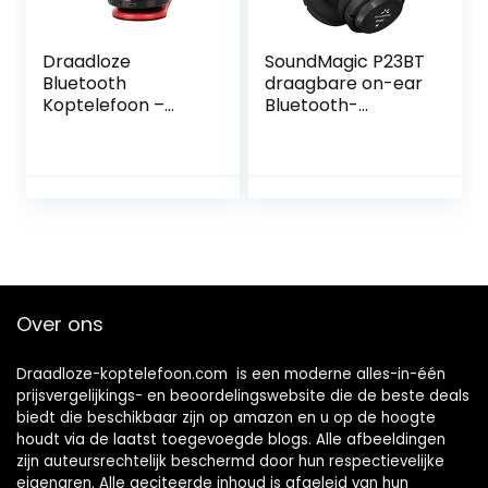
Draadloze
SoundMagic P23BT
Bluetooth
draagbare on-ear
Koptelefoon –
Bluetooth-
Zwart
hoofdtelefoon
CVC
ruisonderdrukkend
e microfoon hifi-
geluid stabiele
draadloze
signaalverbinding
lange speeltijd
met afneembare
Over ons
kabel voor gamen
zwart
Draadloze-koptelefoon.com is een moderne alles-in-één
prijsvergelijkings- en beoordelingswebsite die de beste deals
biedt die beschikbaar zijn op amazon en u op de hoogte
houdt via de laatst toegevoegde blogs. Alle afbeeldingen
zijn auteursrechtelijk beschermd door hun respectievelijke
eigenaren. Alle geciteerde inhoud is afgeleid van hun