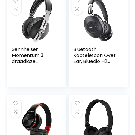
Batterijweergave,
Stereogeluid,
Spiegelscherm(zw
art)
Sennheiser
Bluetooth
Momentum 3
Koptelefoon Over
draadloze
Ear, Bluedio H2
hoofdtelefoon met
Actieve
ruisonderdrukking,
Ruisonderdrukken
automatische
de Koptelefoon
uitschakeling,
met Microfoon,
slimme pauze en
Schuifaanraakbedi
slimme bediening
ening, 57 mm
app – zwart
Driver Diepe Hifi-
bas, Draadloze
Headsets voor
Reizen, Online Klas,
Werk