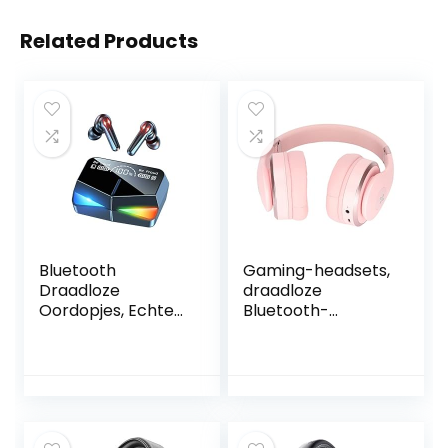
Related Products
Bluetooth
Gaming-headsets,
Draadloze
draadloze
Oordopjes, Echte
Bluetooth-
Draadloze In-ear
koptelefoon BH618
Oordopjes
voor op reis(roze)
Bluetooth 5.1-
koptelefoon, met
2000 MAh
Oplaadcassette,