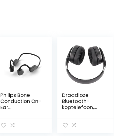
Philips Bone
Draadloze
Conduction On-
Bluetooth-
Ear
koptelefoon,
Headphones,
stijlvolle
Wireless
professionele
Earphones,
gamingheadset
Bluetooth
s voor op