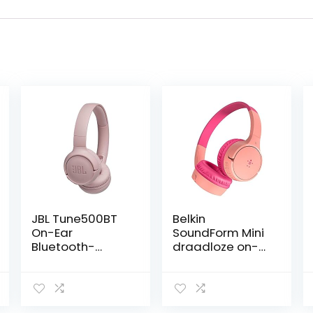
JBL Tune500BT
Belkin
On-Ear
SoundForm Mini
Bluetooth-
draadloze on-
hoofdtelefoon,
ear koptelefoon
opvouwbare,
met
draadloze
ingebouwde
oortelefoon met
microfoon voor