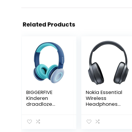
Related Products
BIGGERFIVE
Nokia Essential
Kinderen
Wireless
draadloze
Headphones
hoofdtelefoon, 7
E1200 – On-Ear
kleurrijke LED-
Hoofdtelefoon –
verlichting,
Opvouwbare
kinderen
Hoofdband –