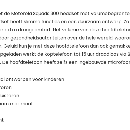
 met de Motorola Squads 300 headset met volumebegrenzer.
adset heeft slimme functies en een duurzaam ontwerp. Zo 
r extra draagcomfort. Het volume van deze hoofdtelefoon
door gezondheidsautoriteiten over de hele wereld, waar
een. Geluid kun je met deze hoofdtelefoon dan ook gemakkel
g opgeladen werkt de koptelefoon tot 15 uur draadloos via
en. De hoofdtelefoon heeft zelfs een ingebouwde microfoo
aal ontworpen voor kinderen
roren
luisteren
zaam materiaal
nt