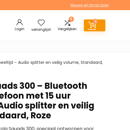
Nieuws en blogs lezen
0
0
Login
Vergelijken
verlanglijst
ltijd – Audio splitter en veilig volume, Standaard,
ads 300 – Bluetooth
efoon met 15 uur
Audio splitter en veilig
daard, Roze
ola Squads 300, speciaal ontworpen voor