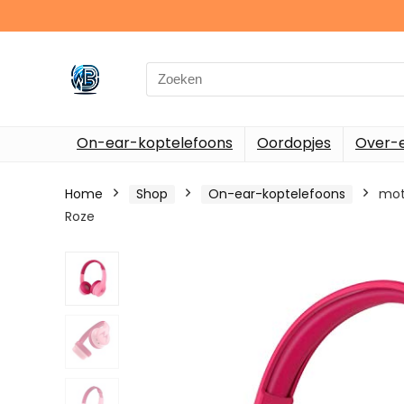
Search
for:
On-ear-koptelefoons
Oordopjes
Over-e
Home
Shop
On-ear-koptelefoons
mot
Roze