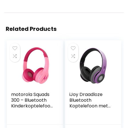
Related Products
motorola Squads
iJoy Draadloze
300 – Bluetooth
Bluetooth
Kinderkoptelefoon
Koptelefoon met
met 15 uur
Microfoon,
afspeeltijd – Audio
opvouwbare en
splitter en veilig
oplaadbare