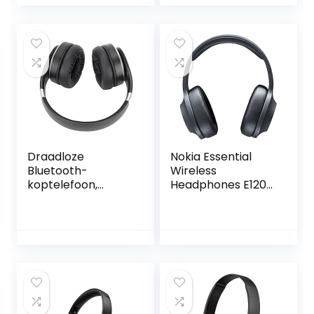
volume,
lichtgewicht
Standaard, Roze
headset, inclusief
ingebouwd micro
SD-kaartslot,
Paars
Draadloze
Nokia Essential
Bluetooth-
Wireless
koptelefoon,
Headphones E1200
stijlvolle
– On-Ear
professionele
Hoofdtelefoon –
gamingheadsets
Opvouwbare
voor op
Hoofdband –
kantoor(zwart)
Bluetooth 5.0 – 40
uur Draadloze
Speeltijd – Zwart