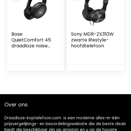
Bose
Sony MDR-ZX310W
QuietComfort 45
zwarte lifestyle-
draadloze noise
hoofdtelefoon
cancelling
Bluetooth-
hoofdtelefoon met
microfoon voor
oproepen – Zwart
Over ons
Draadloze-koptelefoon.com is een moderne alles-in-één
prijsvergelijkings- en beoordelingswebsite die de beste deals
biedt die beschikbaar zijn op amazon en u op de hoogte