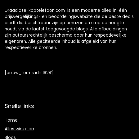
microfoon
Bluetooth-
Draadloze-koptelefoon.com is een moderne alles-in-één
hoofdtelefoon,
prijsvergelijkings- en beoordelingswebsite die de beste deals
FlyBuds 3
biedt die beschikbaar zijn op amazon en u op de hoogte
houdt via de laatst toegevoegde blogs. Alle afbeeldingen
zijn auteursrechtelijk beschermd door hun respectievelijke
eigenaren. Alle geciteerde inhoud is afgeleid van hun
respectievelijke bronnen.
[arrow_forms id=’1628′]
Snelle links
Home
Alles winkelen
Blogs