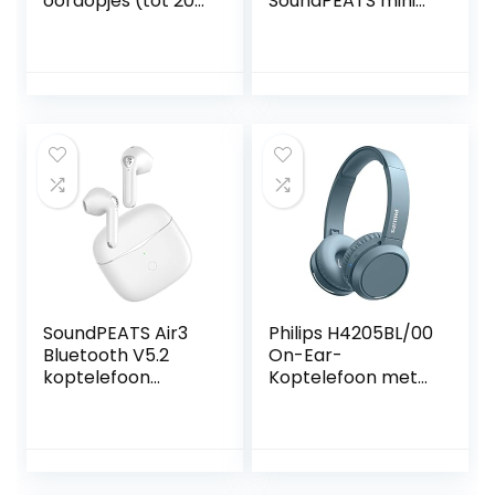
oordopjes (tot 20
SoundPEATS mini
uur batterijduur
draadloze
met oplaadcase,
koptelefoon
compatibel met
Bluetooth 5.2 in-
Voice Assistant,
ear stereo
ingebouwde
koptelefoon met
microfoon voor
Elevoc Vocplus AI
telefoongesprekk
ruisonderdrukking
en, Bluetooth)
voor oproepen,
Oranje
totaal 20 uur,
twin/mono modus
（Wit）
SoundPEATS Air3
Philips H4205BL/00
Bluetooth V5.2
On-Ear-
koptelefoon
Koptelefoon met
draadloze oortjes
Bass Boost-knop
met Qualcomm
(Bluetooth, 29 Uur
QCC3040 en
Afspeeltijd, Snelle
aptX-Adaptive, in-
Oplaadfunctie,
ear detectie, 4-
Geluidsisolatie,