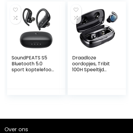
microfoon en cVc
Opvouwbaar
8.0
Design) Blauw –
Ruisonderdrukking,
2020/2021 Model
TrueWireless
Mirroring
Tech(wit)
SoundPEATS S5
Draadloze
Bluetooth 5.0
oordopjes, Tribit
sport koptelefoon,
100H Speeltijd
in-ear stereo
Bluetooth 5.0 IPX8
oorhaak draadloze
Waterdicht
oordopjes, IPX7
Aanraakbediening
waterdicht,
Ture Draadloze
aangepast
Bluetooth-
ontwerp, USB-C
oordopjes met
opladen,
microfoon
mono/binaurale
Koptelefoon In-
gesprekken, 20 uur
ear Diepe bas
Over ons
speeltijd
Ingebouwde