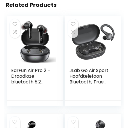
Related Products
EarFun Air Pro 2 –
JLab Go Air Sport
Draadloze
Hoofdtelefoon
bluetooth 5.2
Bluetooth, True
oordopjes – Hybrid
Wireless
active noise
oordopjes,
cancelling – in-ear
bluetooth
– IPX5
draadloze
koptelefoon –
Running
Oortelefoon, IP55
Zweetbestendig,