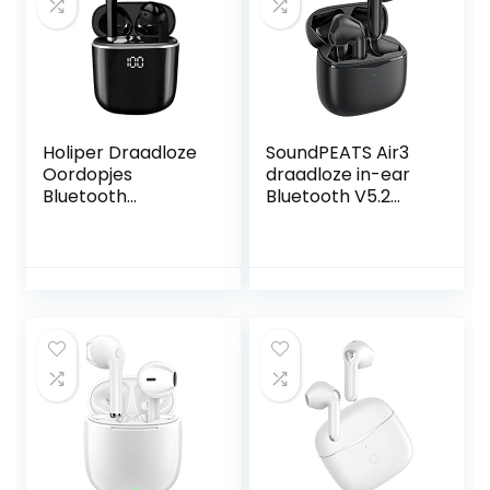
32+ Uur Speeltijd –
In Ear
Hoofdtelefoon,
Grafiet
Holiper Draadloze
SoundPEATS Air3
Oordopjes
draadloze in-ear
Bluetooth
Bluetooth V5.2
Headphones,
koptelefoon met
Oortjes Draadloos,
Qualcomm
Draadloze
QCC3040 en
Koptelefoon met
aptX-Adaptive, 4-
Draagbare
Mic en CVC 8.0
Opladen Case,
Ruisonderdrukking,
Wireless Earbuds
TrueWireless
Earphones
Mirroring Tech, in-
Ingebouwde Mic,
Ear Detection,
Waterdicht en
Game
ENC, Zwart
Mode(zwart)