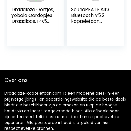
Draadloze Oortjes,
SoundPEATS Air3
yobola Oordopjes
Bluetooth V5.2
Draadloos, IPX5
koptelefoon
waterdichte
draadloze oortjes
Draadloze
met Qualcomm
Oordopjes, Touch
QCC3040 en
Control, Wireless
aptX-Adaptive, in-
Earbuds 5.1, 25 uur
ear detectie, 4-
met USB-C
microfoon en cVc
opladen met
8.0
hardlopen, fitness
Ruisonderdrukking,
TrueWireless
Over ons
Mirroring
Tech(wit)
Draadloze-koptelefoon.com is een moderne alles-in-één
prijsvergelijkings- en beoordelingswebsite die de beste deals
biedt die beschikbaar zijn op amazon en u op de hoogte
houdt via de laatst toegevoegde blogs. Alle afbeeldingen
zijn auteursrechtelijk beschermd door hun respectievelijke
eigenaren. Alle geciteerde inhoud is afgeleid van hun
respectievelijke bronnen.