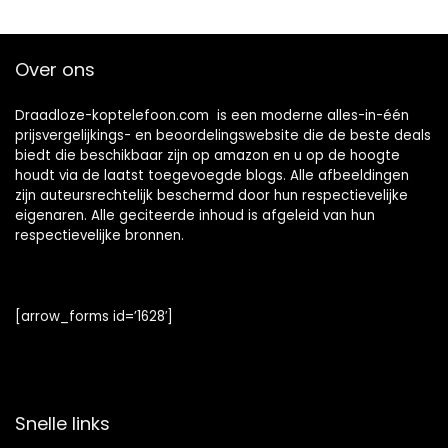
ear hoofdtelefoon
SD-kaartslot,
voor reizen, werk
Blauw
en meer
Over ons
Draadloze-koptelefoon.com is een moderne alles-in-één
prijsvergelijkings- en beoordelingswebsite die de beste deals
biedt die beschikbaar zijn op amazon en u op de hoogte
houdt via de laatst toegevoegde blogs. Alle afbeeldingen
zijn auteursrechtelijk beschermd door hun respectievelijke
eigenaren. Alle geciteerde inhoud is afgeleid van hun
respectievelijke bronnen.
[arrow_forms id=’1628′]
Snelle links