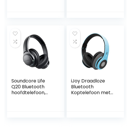
met Active Noise
Noise Cancelling,
Cancelling en
JBL Pro Sound, 4
Oneindige
microfoons, 40
Speeltijd,
mm drivers, Smart
Powerfoyle
Ambient en tot 50
Zelfoplaadbare
uur batterij
Draadloze Over-
ear Bluetooth 5.0
Hoofdtelefoon,
Middernacht
Zwart
Soundcore Life
iJoy Draadloze
Q20 Bluetooth
Bluetooth
hoofdtelefoon,
Koptelefoon met
actieve
Microfoon,
ruisonderdrukking,
opvouwbare en
30 uur afspeeltijd,
oplaadbare
Hi-Res audio,
lichtgewicht
intensieve bas,
headset, inclusief
draadloze over-
ingebouwd micro