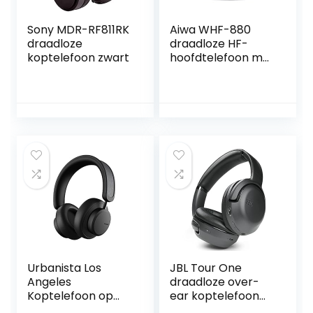
Sony MDR-RF811RK
Aiwa WHF-880
draadloze
draadloze HF-
koptelefoon zwart
hoofdtelefoon met
PLL, hoofdband
voor tv’s
Urbanista Los
JBL Tour One
Angeles
draadloze over-
Koptelefoon op
ear koptelefoon
Zonne-energie
met True Adaptive