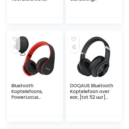
actieve
Koptelefoon, (30
ruisonderdrukking,
Uur Batterijduur, 1.5
30 uur afspeeltijd,
M USB Kabel,
Hi-Res audio,
Touch Sensor,
intensieve bas,
Headphones
draadloze over-
Connect App,
ear hoofdtelefoon
Snellaadfunctie,
voor reizen, werk
Compatibel met
en meer
Amazon Alexa),
Zwart
Bluetooth
DOQAUS Bluetooth
Koptelefoons,
Koptelefoon over
PowerLocus
ear, [tot 52 uur]
draadloze Over-
Draadloze
Ear Koptelefoon
Koptelefoon met 3
Inklapbaar, Met
EQ-modi, Dubbele
microfoon, Micro
40 mm Drivers,
SD slot, FM Radio,
Geheugen-eiwit-