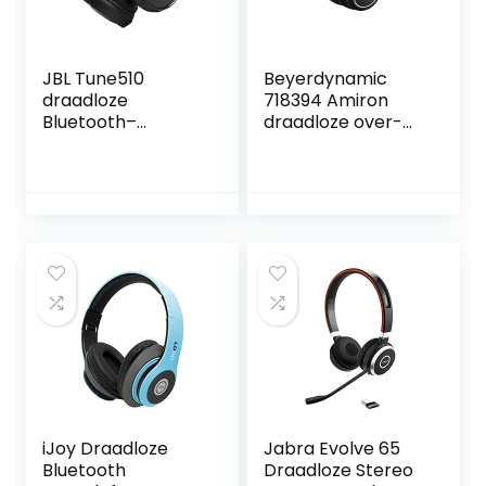
JBL Tune510
Beyerdynamic
draadloze
718394 Amiron
Bluetooth–
draadloze over-
koptelefoon over
ear hoofdtelefoon
het oor met zuiver
met
basgeluid, headset
klankpersonalisati
met
e. 30 uur
afstandsbediening
batterijduur,
en ingebouwde
Bluetooth
microfoon, in
draadloos, MIY
zwart
app, Microfoon,
Zwart
iJoy Draadloze
Jabra Evolve 65
Bluetooth
Draadloze Stereo