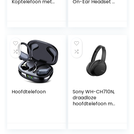
Koptelefoon met
On-Ear Headset –
Microfoon,
Microsoft-
opvouwbare en
gecertificeerde
oplaadbare
Koptelefoon met
lichtgewicht
Lange Batterijduur
headset, inclusief
– USB Bluetooth
ingebouwd micro
Adapter – Zwart
SD-kaartslot,
Blauw
Hoofdtelefoon
Sony WH-CH710N,
draadloze
hoofdtelefoon met
ruisonderdrukking
en een
batterijlevensduur
van 35 uur, snel
opladen,