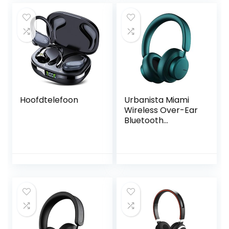
Connect App,
draadloze en
Snellaadfunctie,
kabel Koptelefoon
Compatibel met
voor Smartphone,
Amazon Alexa),
Tablets, Laptops,
Zwart
TV (Rood)
Hoofdtelefoon
Urbanista Miami
Wireless Over-Ear
Bluetooth
Koptelefoon, 50
uur Speeltijd,
Actieve
Ruisonderdrukking,
Draadloze
Headset met
Microfoon, met
Automatische
Oordetectie en
Draagtas, Teal