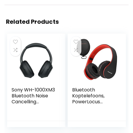
Related Products
Sony WH-1000XM3
Bluetooth
Bluetooth Noise
Koptelefoons,
Cancelling
PowerLocus
Koptelefoon, (30
draadloze Over-
Uur Batterijduur, 1.5
Ear Koptelefoon
M USB Kabel,
Inklapbaar, Met
Touch Sensor,
microfoon, Micro
Headphones
SD slot, FM Radio,