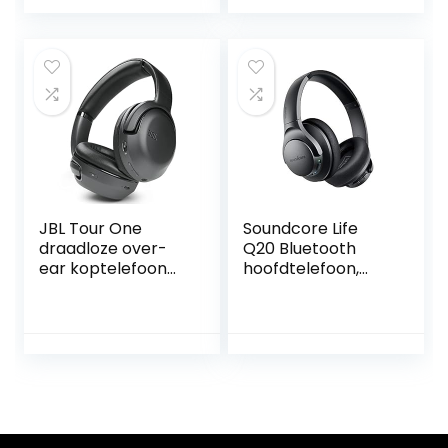
Lange Batterijduur
– USB Bluetooth
Adapter – Zwart
JBL Tour One
Soundcore Life
draadloze over-
Q20 Bluetooth
ear koptelefoon
hoofdtelefoon,
met True Adaptive
actieve
Noise Cancelling,
ruisonderdrukking,
JBL Pro Sound, 4
30 uur afspeeltijd,
microfoons, 40
Hi-Res audio,
mm drivers, Smart
intensieve bas,
Ambient en tot 50
draadloze over-
uur batterij
ear hoofdtelefoon
voor reizen, werk