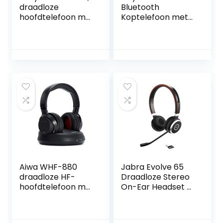
draadloze
Bluetooth
hoofdtelefoon met
Koptelefoon met
ruisonderdrukking
Microfoon,
en een
opvouwbare en
batterijlevensduur
oplaadbare
van 35 uur, snel
lichtgewicht
opladen,
headset, inclusief
ingebouwde
ingebouwd micro
microfoon- en
SD-kaartslot,
spraakassistent,
Blauw
zwart
Aiwa WHF-880
Jabra Evolve 65
draadloze HF-
Draadloze Stereo
hoofdtelefoon met
On-Ear Headset –
PLL, hoofdband
Microsoft-
voor tv’s
gecertificeerde
Koptelefoon met