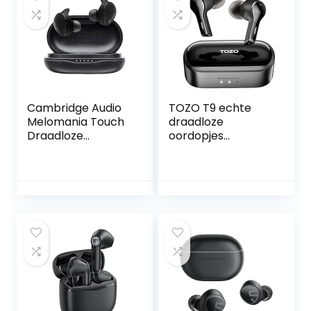
en, Bluetooth)
oordopjes met
Oranje
hifi-stereogeluid,
ENC Clear Call,
Touch Control,
USB-C
Cambridge Audio
TOZO T9 echte
Melomania Touch
draadloze
Draadloze
oordopjes
Oordopjes – 50 uur
omgevingsruisond
Batterijduur,
erdrukking 4
Bluetooth 5.0 In-
microfoon
Ear Koptelefoon
Bluetooth 5.3
Oortjes met
hoofdtelefoon met
Microfoon, Heldere
lichtgewicht
Gesprekken,
draadloze
Waterbestendig,
oplaadcase IPX7
7mm Drivers met
waterdichte
Grafeen (Zwart)
geïntegreerde
microfoon zwart