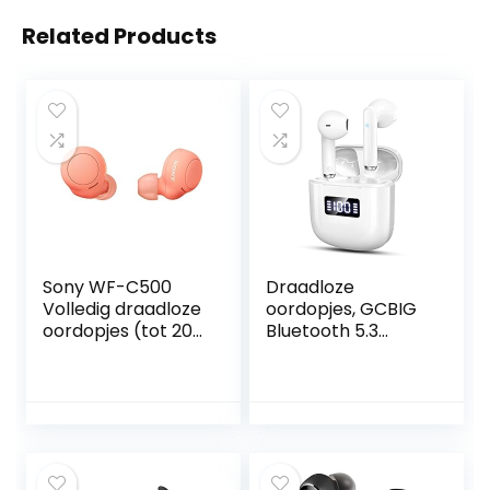
Related Products
Sony WF-C500
Draadloze
Volledig draadloze
oordopjes, GCBIG
oordopjes (tot 20
Bluetooth 5.3
uur batterijduur
hoofdtelefoon in
met oplaadcase,
oor, 25H Playtime
compatibel met
draadloze
Voice Assistant,
oortelefoons met
ingebouwde
4 microfoons, IP7
microfoon voor
waterdichte
telefoongesprekk
Bluetooth-