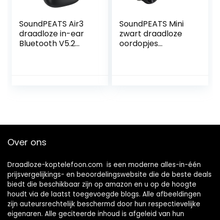
SoundPEATS Air3
SoundPEATS Mini
draadloze in-ear
zwart draadloze
Bluetooth V5.2
oordopjes
koptelefoon met
Bluetooth 5.2-
Qualcomm
koptelefoon in-ear
QCC3040 en
stereo-
aptX-Adaptive, 4-
koptelefoon met
Mic en CVC 8.0
Elevoc Vocplus AI
Ruisonderdrukking,
Ruisonderdrukking
TrueWireless
voor oproepen,
Mirroring Tech, in-
aanraakbediening,
Ear Detection,
totaal 20 uur,
Over ons
Game
Twin/Mono-modus
Mode(zwart)
Draadloze-koptelefoon.com is een moderne alles-in-één
prijsvergelijkings- en beoordelingswebsite die de beste deals
biedt die beschikbaar zijn op amazon en u op de hoogte
houdt via de laatst toegevoegde blogs. Alle afbeeldingen
zijn auteursrechtelijk beschermd door hun respectievelijke
eigenaren. Alle geciteerde inhoud is afgeleid van hun