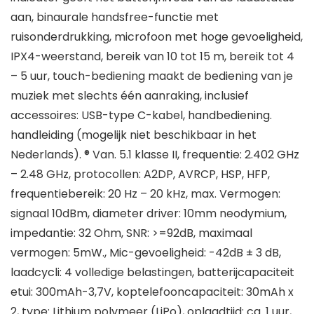
aan, binaurale handsfree-functie met
ruisonderdrukking, microfoon met hoge gevoeligheid,
IPX4-weerstand, bereik van 10 tot 15 m, bereik tot 4
– 5 uur, touch-bediening maakt de bediening van je
muziek met slechts één aanraking, inclusief
accessoires: USB-type C-kabel, handbediening.
handleiding (mogelijk niet beschikbaar in het
Nederlands). ® Van. 5.1 klasse II, frequentie: 2.402 GHz
– 2.48 GHz, protocollen: A2DP, AVRCP, HSP, HFP,
frequentiebereik: 20 Hz – 20 kHz, max. Vermogen:
signaal 10dBm, diameter driver: 10mm neodymium,
impedantie: 32 Ohm, SNR: >=92dB, maximaal
vermogen: 5mW., Mic-gevoeligheid: -42dB ± 3 dB,
laadcycli: 4 volledige belastingen, batterijcapaciteit
etui: 300mAh-3,7V, koptelefooncapaciteit: 30mAh x
2, type: Lithium polymeer (LiPo), oplaadtijd: ca. 1 uur,