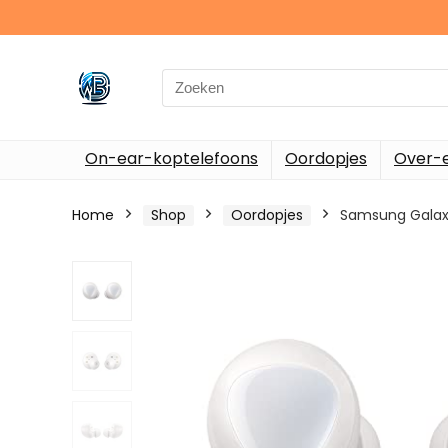
Search
for:
On-ear-koptelefoons
Oordopjes
Over-e
Home
Shop
Oordopjes
Samsung Galaxy