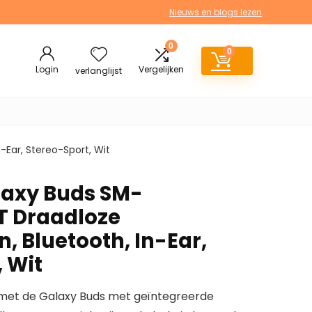
Nieuws en blogs lezen
0
0
Login
Vergelijken
verlanglijst
Ear, Stereo-Sport, Wit
axy Buds SM-
 Draadloze
, Bluetooth, In-Ear,
 Wit
 met de Galaxy Buds met geïntegreerde