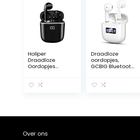
Holiper
Draadloze
Draadloze
oordopjes,
Oordopjes
GCBIG Bluetooth
Bluetooth
5.3
Headphones,
hoofdtelefoon
Oortjes
in oor, 25H
Draadloos,
Playtime
Draadloze
draadloze
Koptelefoon
oortelefoons
met Draagbare
met 4
Opladen Case,
microfoons, IP7
Wireless
waterdichte
Earbuds
Bluetooth-
Over ons
Earphones
oordopjes met