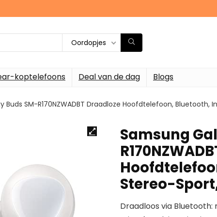
Oordopjes
ar-koptelefoons
Deal van de dag
Blogs
 Buds SM-R170NZWADBT Draadloze Hoofdtelefoon, Bluetooth, In-
Samsung Gal
R170NZWADBT
Hoofdtelefoon
Stereo-Sport,
Draadloos via Bluetooth: