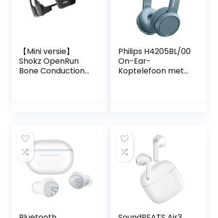
Oortelefoon 25H
Twin/Mono-modus
Playtime LED
Display
【Mini versie】
Philips H4205BL/00
Shokz OpenRun
On-Ear-
Bone Conduction-
Koptelefoon met
sportkoptelefoon,
Bass Boost-knop
draadloze
(Bluetooth, 29 Uur
Bluetooth-
Afspeeltijd, Snelle
koptelefoon met
Oplaadfunctie,
microfoon, 8 uur
Geluidsisolatie,
speeltijd,
Opvouwbaar
waterdichte
Design) Blauw –
headset met open
2020/2021 Model
oor voor
hardlopen, trainen,
autorijden(Cosmic
Black)
Bluetooth
SoundPEATS Air3