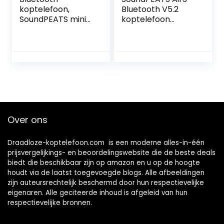
koptelefoon,
Bluetooth V5.2
SoundPEATS mini
koptelefoon
draadloze
draadloze oortjes
koptelefoon
met Qualcomm
Bluetooth 5.2 in-
QCC3040 en
ear stereo
aptX-Adaptive, in-
koptelefoon met
ear detectie, 4-
Elevoc Vocplus AI
microfoon en cVc
ruisonderdrukking
8.0
voor oproepen,
Ruisonderdrukking,
totaal 20 uur,
TrueWireless
Over ons
twin/mono modus
Mirroring
（Wit）
Tech(wit)
Draadloze-koptelefoon.com is een moderne alles-in-één
prijsvergelijkings- en beoordelingswebsite die de beste deals
biedt die beschikbaar zijn op amazon en u op de hoogte
houdt via de laatst toegevoegde blogs. Alle afbeeldingen
zijn auteursrechtelijk beschermd door hun respectievelijke
eigenaren. Alle geciteerde inhoud is afgeleid van hun
respectievelijke bronnen.