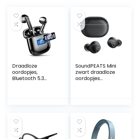
Draadloze
SoundPEATS Mini
oordopjes,
zwart draadloze
Bluetooth 5.3
oordopjes
Hoofdtelefoon
Bluetooth 5.2-
met ENC
koptelefoon in-ear
Ruisonderdrukken
stereo-
de Microfoon, In
koptelefoon met
Ear Draadloze
Elevoc Vocplus AI
Hoofdtelefoon Mini
Ruisonderdrukking
HiFi Stereo Geluid,
voor oproepen,
IP7 Waterdichte
aanraakbediening,
Sport Draadloze
totaal 20 uur,