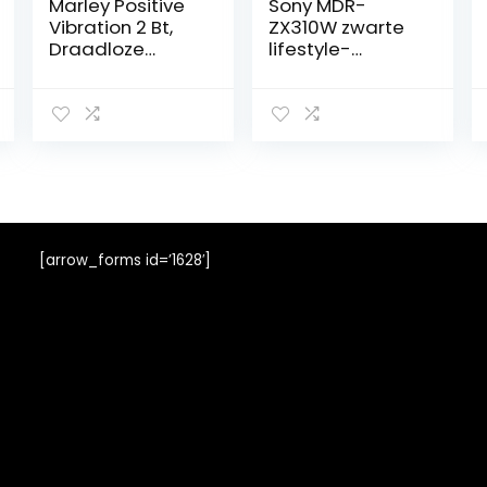
Marley Positive
Sony MDR-
Vibration 2 Bt,
ZX310W zwarte
Draadloze
lifestyle-
Bluetooth On-
hoofdtelefoon
Ear
Hoofdtelefoon,
Geluidsisolatie,
Premium Geluid,
Microfoon,
Opladen Via
Usb, 10 Uur
Batterijduur,
[arrow_forms id=’1628′]
Copper