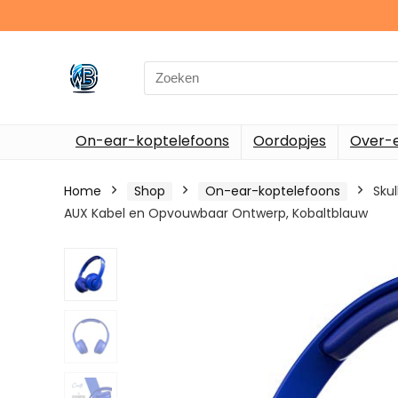
Search
for:
On-ear-koptelefoons
Oordopjes
Over-e
Home
Shop
On-ear-koptelefoons
Sku
AUX Kabel en Opvouwbaar Ontwerp, Kobaltblauw