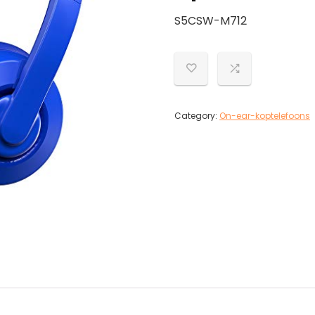
S5CSW-M712
Category:
On-ear-koptelefoons