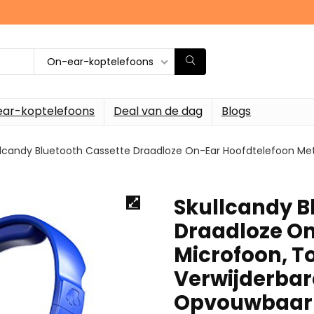
On-ear-koptelefoons
ar-koptelefoons
Deal van de dag
Blogs
llcandy Bluetooth Cassette Draadloze On-Ear Hoofdtelefoon Met 
Skullcandy B
Draadloze On
Microfoon, To
Verwijderbar
Opvouwbaar 