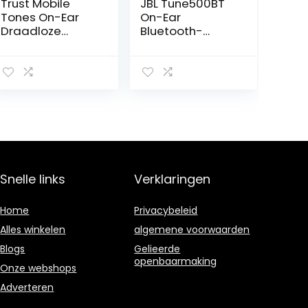
Trust Mobile
JBL Tune500BT
Tones On-Ear
On-Ear
Draadloze
Bluetooth-
Bluetooth
hoofdtelefoon,
Koptelefoon,
opvouwbare,
Wireless
draadloze
Headphones (25
oortelefoon met
uur Speeltijd,
geïntegreerde
40mm Drivers,
headset, muziek
Opvouwbaar,
streamen tot 16
Ingebouwde
uur met slechts
Microfoon) Wit
één acculading,
roze, één maat
Snelle links
Verklaringen
Home
Privacybeleid
Alles winkelen
algemene voorwaarden
Blogs
Gelieerde
openbaarmaking
Onze webshops
Adverteren