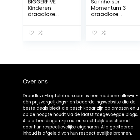
BIGGERFIVE
Sennheiser
Kinderen
Momentum 3
draadloze
draadloze
hoofdtelefoon, 7
hoofdtelefoon
kleurrijke LED-
met
verlichting,
ruisonderdrukkin
kinderen
g, automatische
bluetooth
uitschakeling,
hoofdtelefoon
slimme pauze
met microfoon,
en slimme
85dB/94dB
bediening app –
volume beperkt,
zwart
opvouwbare op
Over ons
oor heaphones
voor
kinderen/jongen
Draadloze-koptelefoon.com is een moderne alles-in-
s/meisjes/Fire
één prijsvergelijkings- en beoordelingswebsite die de
Tablet/Ipad,
beste deals biedt die beschikbaar zijn op amazon en u
blauw
op de hoogte houdt via de laatst toegevoegde blogs.
Alle afbeeldingen zijn auteursrechtelijk beschermd
door hun respectievelijke eigenaren. Alle geciteerde
inhoud is afgeleid van hun respectievelijke bronnen.